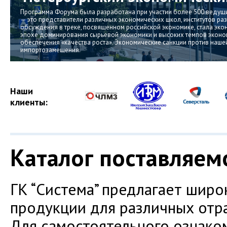
Программа Форума была разработана при участии более 500 ведущих 
— это представители различных экономических школ, институтов раз
обсуждения в треке, посвященном российской экономике, стала экон
эпохе доминирования сырьевой экономики и высоких темпов экон
обеспечения «качества роста». Экономические санкции против наше
импортозамещения.
Наши
клиенты:
Каталог поставляем
ГК “Система” предлагает широ
продукции для различных отр
Для самостоятельного ознако